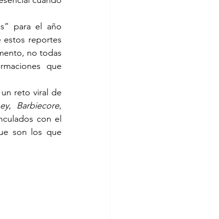
 esencial cuando 
” para el año 
estos reportes 
mento, no todas 
ormaciones que 
n reto viral de 
ey
, 
Barbiecore
, 
culados con el 
ue son los que 