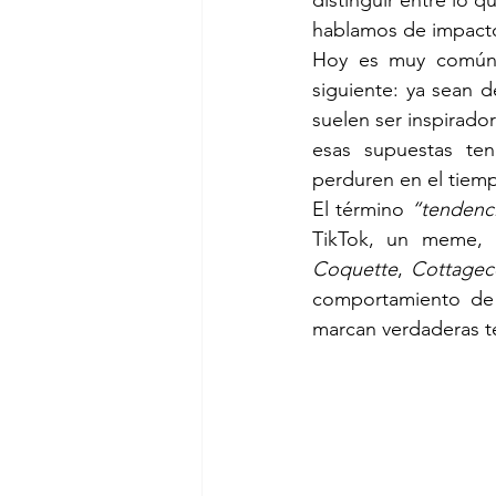
distinguir entre lo q
hablamos de impacto
Hoy es muy común 
siguiente: ya sean 
suelen ser inspirado
esas supuestas ten
perduren en el tiem
El término 
“tendenc
TikTok, un meme, 
Coquette
, 
Cottagec
comportamiento de 
marcan verdaderas t