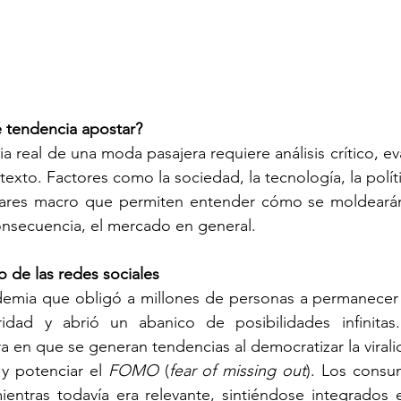
 tendencia apostar?
 real de una moda pasajera requiere análisis crítico, eva
exto. Factores como la sociedad, la tecnología, la políti
pilares macro que permiten entender cómo se moldearán 
nsecuencia, el mercado en general.
 de las redes sociales
demia que obligó a millones de personas a permanecer e
idad y abrió un abanico de posibilidades infinitas.
 en que se generan tendencias al democratizar la viralid
 potenciar el 
FOMO
 (
fear of missing out
). Los consu
entras todavía era relevante, sintiéndose integrados e