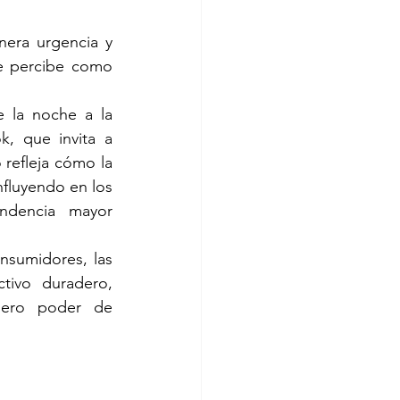
nera urgencia y 
atractivo comercial: gran parte de la gente desea asociarse con lo que se percibe como 
la noche a la 
k, que invita a 
refleja cómo la 
nfluyendo en los 
ndencia mayor 
nsumidores, las 
tivo duradero, 
dero poder de 