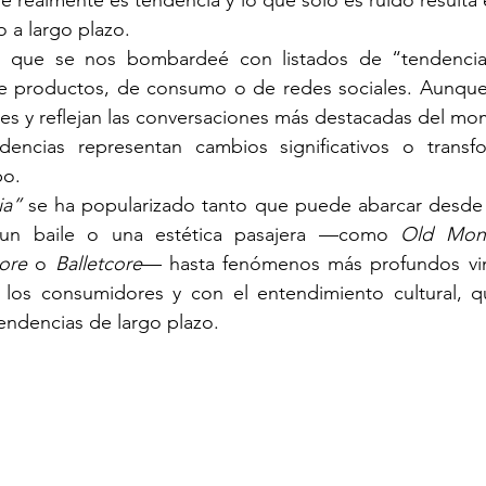
ue realmente es tendencia y lo que solo es ruido resulta
 a largo plazo.
que se nos bombardeé con listados de “tendencias
de productos, de consumo o de redes sociales. Aunque 
res y reflejan las conversaciones más destacadas del mo
dencias representan cambios significativos o transf
po.
ia”
 se ha popularizado tanto que puede abarcar desde u
un baile o una estética pasajera —como 
Old Mon
ore
 o 
Balletcore
— hasta fenómenos más profundos vin
los consumidores y con el entendimiento cultural, q
endencias de largo plazo.