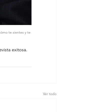
cómo te sientes y te 
evista exitosa.
Ver todo