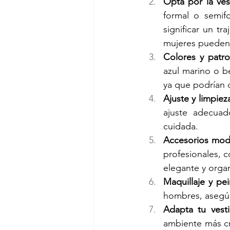
Opta por la ves
formal o semifo
significar un t
mujeres pueden 
Colores y patro
azul marino o be
ya que podrían d
Ajuste y limpiez
ajuste adecuad
cuidada.
Accesorios mod
profesionales, c
elegante y orga
Maquillaje y pe
hombres, asegúra
Adapta tu vest
ambiente más cre