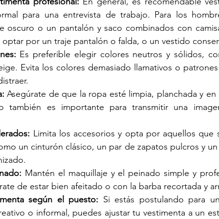
timenta profesional:
 En general, es recomendable vest
rmal para una entrevista de trabajo. Para los hombre
raje oscuro o un pantalón y saco combinados con camisa
optar por un traje pantalón o falda, o un vestido conser
nes:
 Es preferible elegir colores neutros y sólidos, co
ige. Evita los colores demasiado llamativos o patrones 
istraer.
a:
 Asegúrate de que la ropa esté limpia, planchada y en 
o también es importante para transmitir una imagen
erados:
 Limita los accesorios y opta por aquellos que s
omo un cinturón clásico, un par de zapatos pulcros y un 
nizado.
inado:
 Mantén el maquillaje y el peinado simple y profes
te de estar bien afeitado o con la barba recortada y ar
imenta según el puesto:
 Si estás postulando para un
ativo o informal, puedes ajustar tu vestimenta a un esti