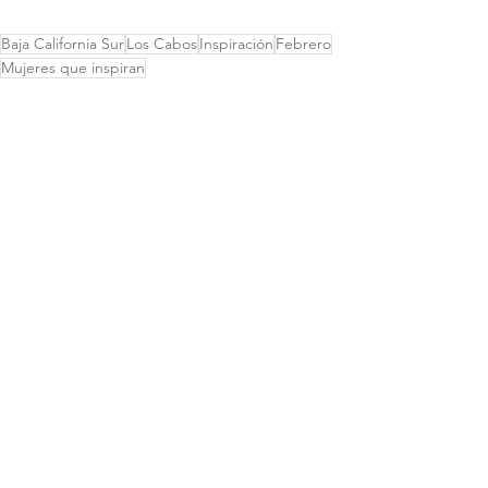
Baja California Sur
Los Cabos
Inspiración
Febrero
Mujeres que inspiran
Mujeres que inspiran
Ver todo
Entradas recientes