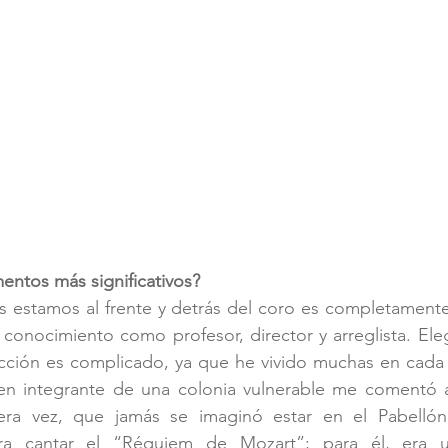
entos más significativos?
s estamos al frente y detrás del coro es completamente 
 conocimiento como profesor, director y arreglista. El
acción es complicado, ya que he vivido muchas en cada 
en integrante de una colonia vulnerable me comentó ant
era vez, que jamás se imaginó estar en el Pabellón 
ara cantar el “Réquiem de Mozart”; para él, era un