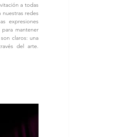
itación a todas 
 nuestras redes 
as expresiones 
 para mantener 
son claros: una 
vés del arte. 