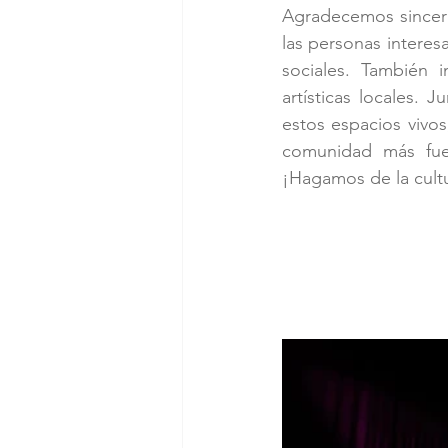
Agradecemos sinceram
las personas interes
sociales. También 
artísticas locales.
estos espacios vivos
comunidad más fuer
¡Hagamos de la cult