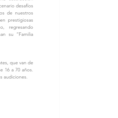
enario desafíos 
s de nuestros 
n prestigiosas 
, regresando 
n su “Familia 
es, que van de 
e 16 a 70 años. 
s audiciones.