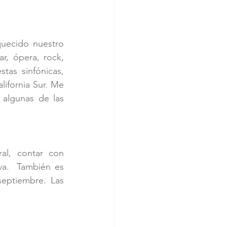
uecido nuestro 
, ópera, rock, 
as sinfónicas, 
ifornia Sur. Me 
algunas de las 
l, contar con 
va.  También es 
eptiembre. Las 