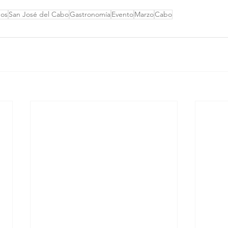
bos
San José del Cabo
Gastronomía
Evento
Marzo
Cabo