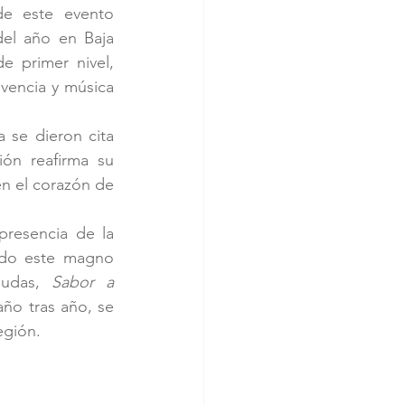
e este evento 
el año en Baja 
e primer nivel, 
vencia y música 
se dieron cita 
ón reafirma su 
n el corazón de 
resencia de la 
ndo este magno 
udas, 
Sabor a 
año tras año, se 
egión.