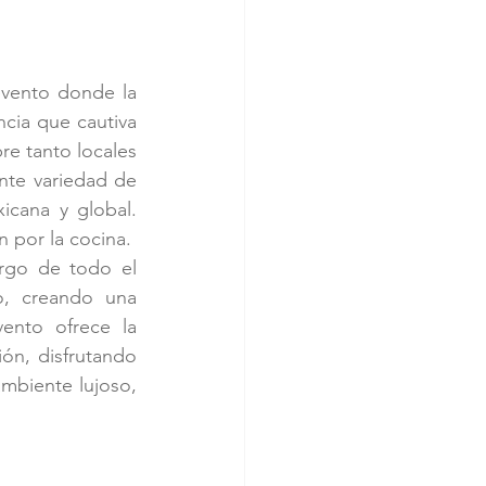
evento donde la 
cia que cautiva 
re tanto locales 
nte variedad de 
cana y global. 
n por la cocina.
rgo de todo el 
o, creando una 
ento ofrece la 
ón, disfrutando 
mbiente lujoso, 