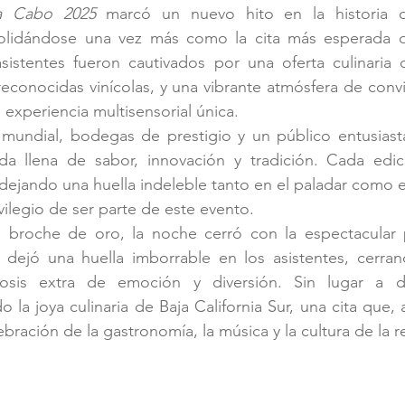
a Cabo 2025
 marcó un nuevo hito en la historia d
olidándose una vez más como la cita más esperada d
asistentes fueron cautivados por una oferta culinaria d
reconocidas vinícolas, y una vibrante atmósfera de convi
 experiencia multisensorial única.
undial, bodegas de prestigio y un público entusiasta 
ada llena de sabor, innovación y tradición. Cada edici
 dejando una huella indeleble tanto en el paladar como e
vilegio de ser parte de este evento.
 broche de oro, la noche cerró con la espectacular p
n dejó una huella imborrable en los asistentes, cerra
sis extra de emoción y diversión. Sin lugar a d
o la joya culinaria de Baja California Sur, una cita que, 
bración de la gastronomía, la música y la cultura de la r