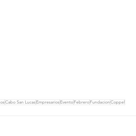
bos
Cabo San Lucas
Empresarios
Evento
Febrero
Fundacion
Coppel