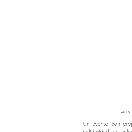
La Fun
Un evento con prop
solidaridad. La vel