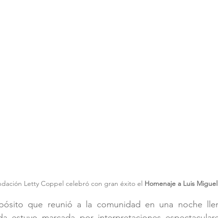
dación Letty Coppel celebró con gran éxito el 
Homenaje a Luis Miguel
ósito que reunió a la comunidad en una noche llen
ada estuvo marcada por interpretaciones espectaculares