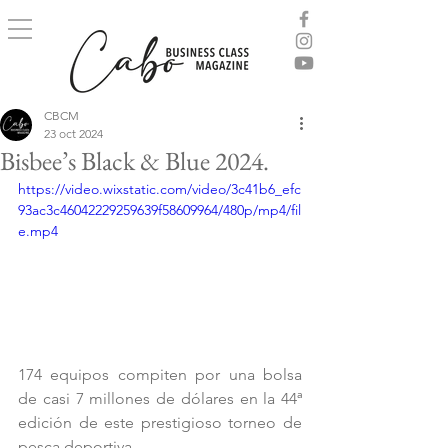
CBCM
23 oct 2024
Bisbee’s Black & Blue 2024.
https://video.wixstatic.com/video/3c41b6_efc
93ac3c46042229259639f58609964/480p/mp4/fil
e.mp4
174 equipos compiten por una bolsa 
de casi 7 millones de dólares en la 44ª 
edición de este prestigioso torneo de 
pesca deportiva.