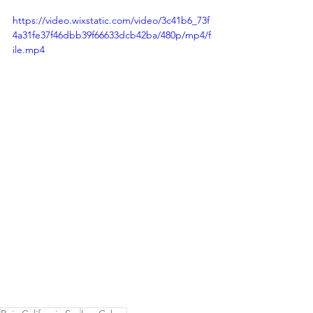
https://video.wixstatic.com/video/3c41b6_73f
4a31fe37f46dbb39f66633dcb42ba/480p/mp4/f
ile.mp4