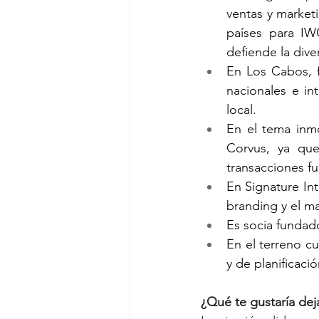
ventas y market
países para IW
defiende la diver
En Los Cabos, f
nacionales e in
local.
En el tema inmo
Corvus, ya que
transacciones f
En Signature Int
branding y el ma
Es socia fundad
En el terreno cu
y de planificaci
¿Qué te gustaría de