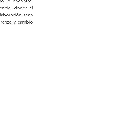
o lo encontré, 
ncial, donde el 
aboración sean 
eranza y cambio 