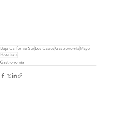
Baja California Sur
Los Cabos
Gastronomía
Mayo
Hotelería
Gastronomía
Ver todo
Entradas recientes